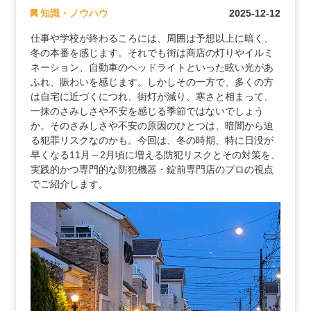
知識・ノウハウ
2025-12-12
仕事や学校が終わるころには、周囲は予想以上に暗く、
冬の本番を感じます。それでも街は商店の灯りやイルミ
ネーション、自動車のヘッドライトといった眩い光があ
ふれ、賑わいを感じます。しかしその一方で、多くの方
は自宅に近づくにつれ、街灯が減り、寒さと相まって、
一抹のさみしさや不安を感じる季節ではないでしょう
か。そのさみしさや不安の原因のひとつは、暗闇から迫
る犯罪リスクなのかも。今回は、冬の時期、特に日没が
早くなる11月～2月頃に増える防犯リスクとその対策を、
実践的かつ専門的な防犯機器・錠前専門店のプロの視点
でご紹介します。